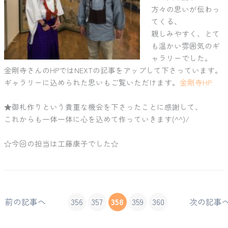
方々の思いが伝わっ
てくる、
親しみやすく、とて
も温かい雰囲気のギ
ャラリーでした。
金剛寺さんのHPではNEXTの記事をアップして下さっています。
ギャラリーに込められた思いもご覧いただけます。
金剛寺HP
★御札作りという貴重な機会を下さったことに感謝して、
これからも一体一体に心を込めて作っていきます(^^)/
☆今回の担当は工藤康子でした☆
前の記事へ
356
357
358
359
360
次の記事