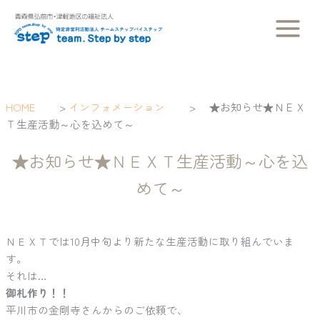
内
容
を
ス
キ
ッ
HOME
>
インフォメーション
>
★お知らせ★ＮＥＸ
プ
Ｔ生産活動～心を込めて～
★お知らせ★ＮＥＸＴ生産活動～心を込
めて～
ＮＥＸＴでは10月中旬より新たな生産活動に取り組んでいま
す。
それは…
御札作り！！
平川市の金剛寺さんからのご依頼で、