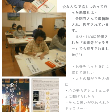
☆みんなで協力し合って作
った赤帯札は～
金剛寺さんで御祈願
され、授与されていま
す。
11/2～11/4に開催さ
れた『金剛寺ギャラリ
ー』でも授与されまし
た(^^)
・お寺をもっと身近に
感じて欲しい
・人との繋がりを大切
に
・心の安らぎとコミュニテ
ィに繋げられたら
～そんな思いが込められた
ギャラリー～