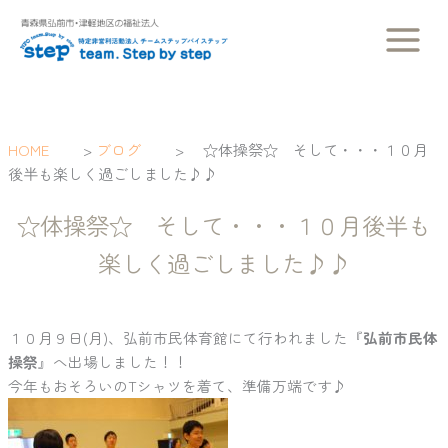
内
容
を
ス
キ
ッ
HOME
>
ブログ
>
☆体操祭☆ そして・・・１０月
プ
後半も楽しく過ごしました♪♪
☆体操祭☆ そして・・・１０月後半も
楽しく過ごしました♪♪
１０月９日(月)、弘前市民体育館にて行われました『
弘前市民体
操祭
』へ出場しました！！
今年もおそろいのTシャツを着て、準備万端です♪