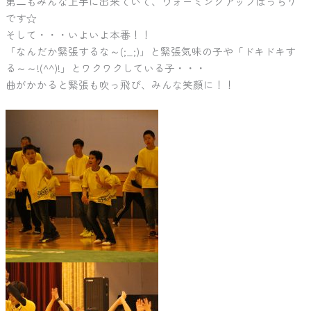
第二もみんな上手に出来ていて、ウォーミングアップばっちり
です☆
そして・・・いよいよ本番！！
「なんだか緊張するな～(;_;)」と緊張気味の子や「ドキドキす
る～～!(^^)!」とワクワクしている子・・・
曲がかかると緊張も吹っ飛び、みんな笑顔に！！