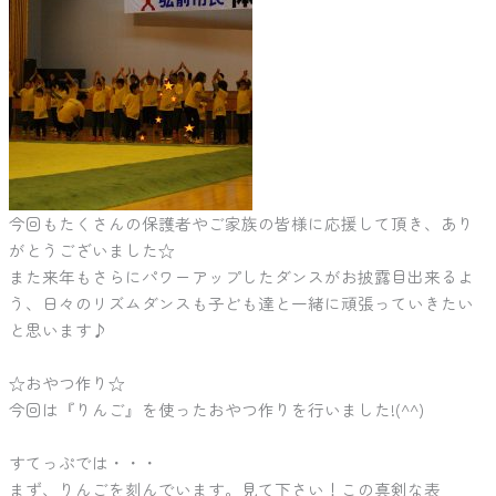
今回もたくさんの保護者やご家族の皆様に応援して頂き、あり
がとうございました☆
また来年もさらにパワーアップしたダンスがお披露目出来るよ
う、日々のリズムダンスも子ども達と一緒に頑張っていきたい
と思います♪
☆おやつ作り☆
今回は『りんご』を使ったおやつ作りを行いました!(^^)
すてっぷでは・・・
まず、りんごを刻んでいます。見て下さい！この真剣な表