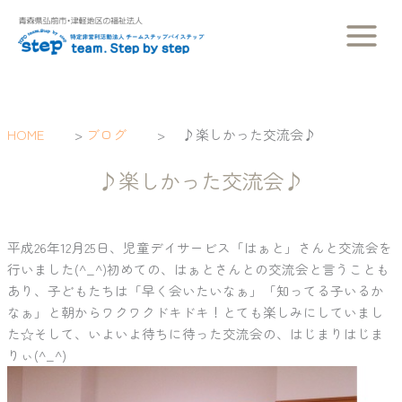
内
容
を
ス
キ
ッ
HOME
>
ブログ
>
♪楽しかった交流会♪
プ
♪楽しかった交流会♪
平成26年12月25日、児童デイサービス「はぁと」さんと交流会を
行いました(^_^)初めての、はぁとさんとの交流会と言うことも
あり、子どもたちは「早く会いたいなぁ」「知ってる子いるか
なぁ」と朝からワクワクドキドキ！とても楽しみにしていまし
た☆そして、いよいよ待ちに待った交流会の、はじまりはじま
りぃ(^_^)