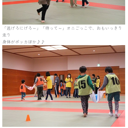
「逃げろにげろ～」「待って～」オニごっこで、おもいっきり
走り
身体がポッカぽか♪♪