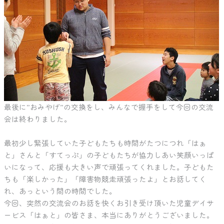
最後に”おみやげ”の交換をし、みんなで握手をして今回の交流
会は終わりました。
最初少し緊張していた子どもたちも時間がたつにつれ「はぁ
と」さんと「すてっぷ」の子どもたちが協力しあい笑顔いっぱ
いになって、応援も大きい声で頑張ってくれました。子どもた
ちも「楽しかった」「障害物競走頑張ったよ」とお話してく
れ、あっという間の時間でした。
今回、突然の交流会のお話を快くお引き受け頂いた児童デイサ
ービス「はぁと」の皆さま、本当にありがとうございました。