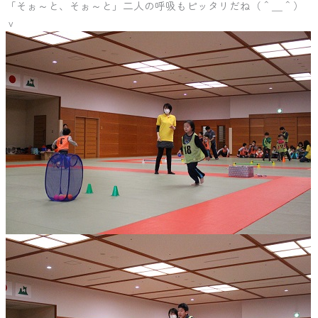
「そぉ～と、そぉ～と」二人の呼吸もピッタリだね（＾＿＾）
ｖ