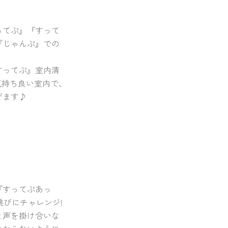
ってぷ』『すって
『じゃんぷ』での
すってぷ』室内清
*)気持ち良い室内で、
びます♪
『すってぷあっ
跳びにチャレンジ!
達と声を掛け合いな