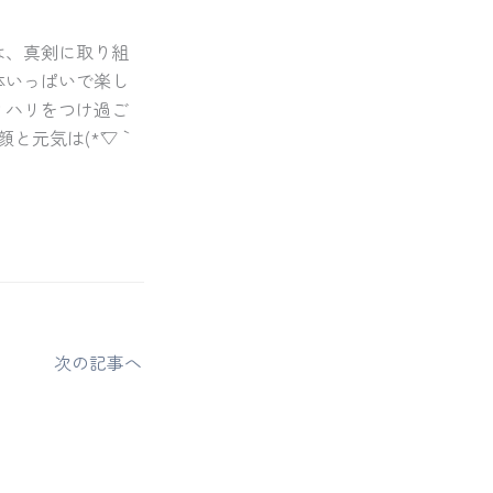
は、真剣に取り組
体いっぱいで楽し
リハリをつけ過ご
と元気は(*´▽｀
次の記事へ