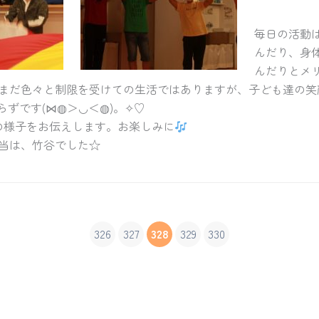
毎日の活動
んだり、身
んだりとメ
まだ色々と制限を受けての生活ではありますが、子ども達の笑顔
らずです(⋈◍＞◡＜◍)。✧♡
の様子をお伝えします。お楽しみに
当は、竹谷でした☆
326
327
328
329
330