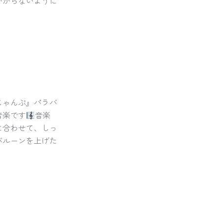
かからないように
！
じゃんぷ』パラバ
音楽です
音楽
に合わせて、しっ
バルーンを上げた