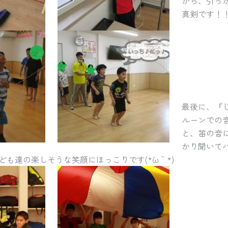
がら、引っ
真剣です！
最後に、『
ルーンでの
と、笛の音
かり聞いて
も達の楽しそうな笑顔にほっこりです(*´ω｀*)