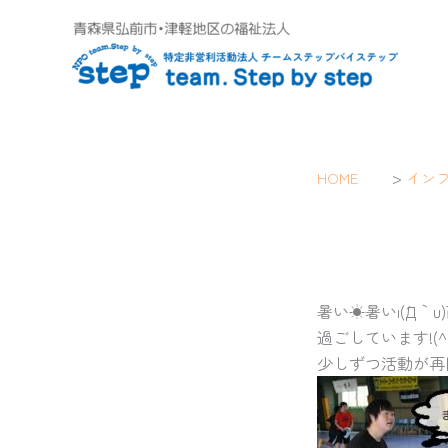
内
容
を
ス
キ
ッ
プ
>
HOME
イン
暑い☀暑いι(´Д｀υ
過ごしています!(^^
少しずつ活動が再