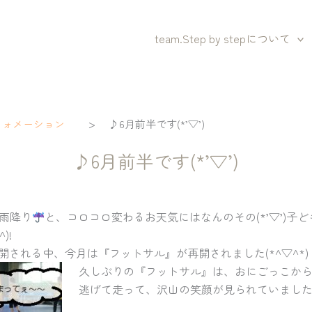
team.Step by stepについて
>
フォメーション
♪6月前半です(*’▽’)
♪6月前半です(*’▽’)
)雨降り
と、コロコロ変わるお天気にはなんのその(*’▽’)子
)!
開される中、今月は『フットサル』が再開されました(*^▽^*)
久しぶりの『フットサル』は、おにごっこから(*
逃げて走って、沢山の笑顔が見られていまし