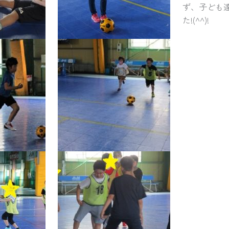
ず、子ども
た!(^^)!