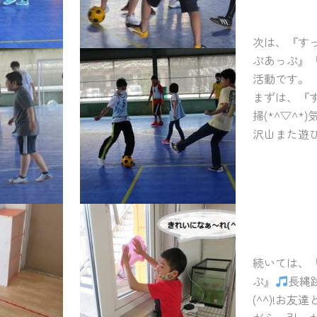
次は、『す
ぷあっぷ』
活動です。
まずは、『
掃(*^▽^
沢山また遊
続いては、
ぷ』
長縄
(^^)!お友