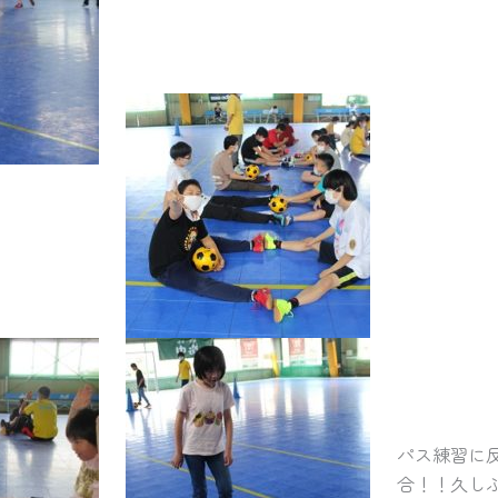
パス練習に
合！！久し