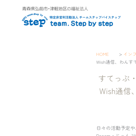
内
容
を
ス
キ
ッ
プ
>
HOME
イン
Wish通信、わん
すてっぷ・
Wish通
日々の活動予定や
Dream・じゃん