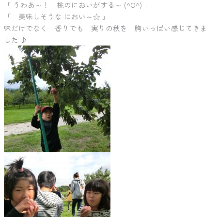
「 うわあ～！ 桃のにおいがする～ (^O^) 」
「 美味しそうな におい～☆ 」
味だけでなく 香りでも 実りの秋を 胸いっぱい感じてきま
した ♪