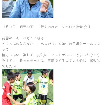
９月９日 晴天の下 行なわれた リベロ交流会 ☆彡
前回の あっぷさんに続き
すてっぷのみんなが リベロの３，４年生の子達とチームにな
って
協力しあい 楽しく 元気に フットサルしてきました (^O^)
負けても 勝ったチームに 笑顔で拍手している姿は 感動的
でした ♬