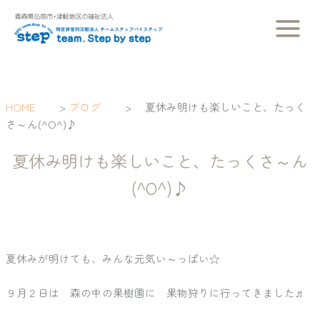
内
容
を
ス
キ
ッ
HOME
>
ブログ
>
夏休み明けも楽しいこと、たっく
プ
さ～ん(^O^)♪
夏休み明けも楽しいこと、たっくさ～ん
(^O^)♪
夏休みが明けても、みんな元気い～っぱい☆
９月２日は 森の中の果樹園に 果物狩りに行ってきました♬