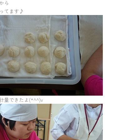
から
ってます♪
量できたよ(*^^)v