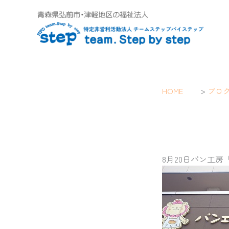
内
容
を
ス
キ
ッ
プ
>
HOME
ブロ
8月20日パン工