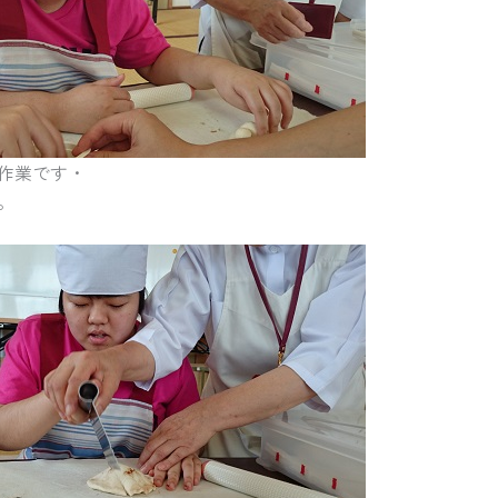
作業です・
。