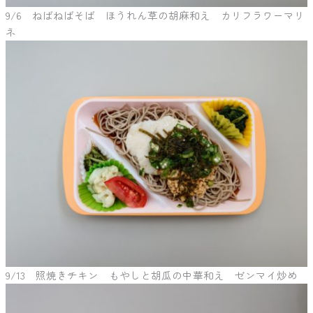
9/6 ねばねばそば ほうれん草の胡麻和え カリフラワーマリ
ネ
9/13 照焼きチキン もやしと胡瓜の中華和え ゼンマイ炒め