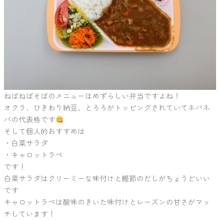
ねばねばそばのメニューはめずらしい弁当ですよね！
オクラ、ひきわり納豆、とろろがトッピングされていてネバネ
バの代表格です
そして個人的おすすめは
・白菜サラダ
・キャロットラペ
です！
白菜サラダはクリーミーな味付けと鰹節のだしがちょうどいい
です
キャロットラペは酸味のきいた味付けとレーズンの甘さがマッ
チしています！