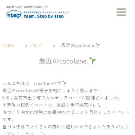
内
容
を
ス
キ
ッ
HOME
>
ブログ
>
最近のcocotane.
プ
最近のcocotane.
こんにちは☆ cocotaneです
最近のcocotaneの様子を紹介しようと思います！
9/8は弘前市土手町でカルチュアロードが開催されました。
土手町の恒例イベントで、道路を歩行者天国にし
町づくりや文化活動の成果やPRすることを目的としたイベント
です。
当日は快晴でたくさんの方にお越しいただきましたありがとう
ございました<(_ _)>