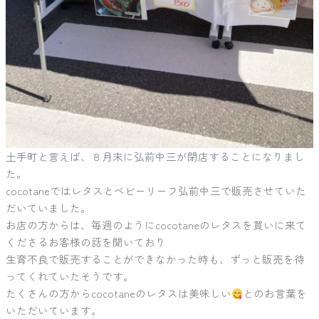
土手町と言えば、８月末に弘前中三が閉店することになりまし
た。
cocotaneではレタスとベビーリーフ弘前中三で販売させていた
だいていました。
お店の方からは、毎週のようにcocotaneのレタスを買いに来て
くださるお客様の話を聞いており
生育不良で販売することができなかった時も、ずっと販売を待
ってくれていたそうです。
たくさんの方からcocotaneのレタスは美味しい
とのお言葉を
いただいています。