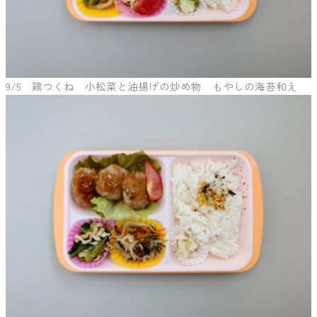
9/5 鶏つくね 小松菜と油揚げの炒め物 もやしの海苔和え