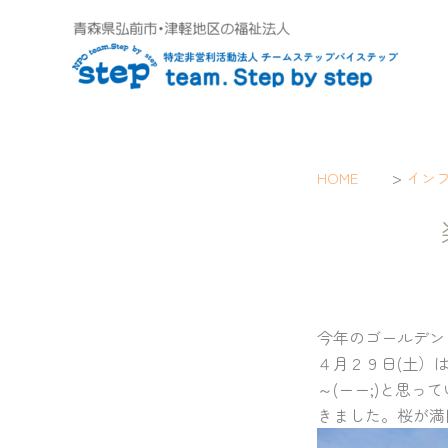
内
容
を
ス
キ
ッ
プ
>
HOME
イン
今年のゴールデン
４月２９日(土）
～(ーー;)と思
きました。桜が満