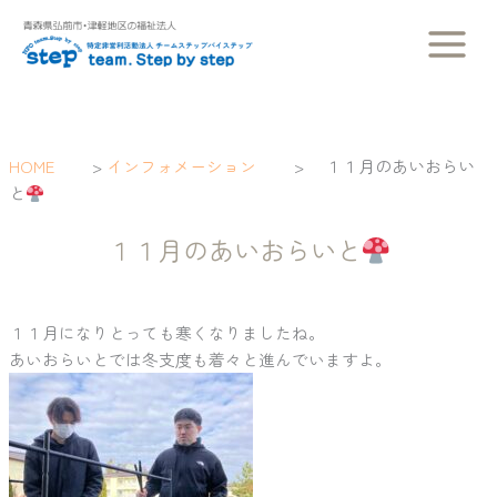
内
容
を
ス
キ
ッ
HOME
>
インフォメーション
>
１１月のあいおらい
プ
と
１１月のあいおらいと
１１月になりとっても寒くなりましたね。
あいおらいとでは冬支度も着々と進んでいますよ。