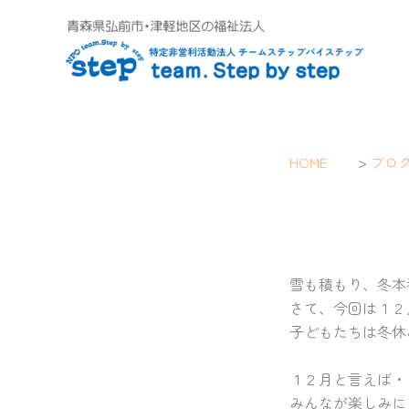
内
容
を
ス
キ
ッ
プ
>
HOME
ブロ
雪も積もり、冬本番(
さて、今回は１２
子どもたちは冬休
１２月と言えば・
みんなが楽しみに