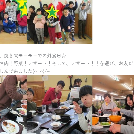
、焼き肉モーモーでの外食日☆
お肉！野菜！デザート！そして、デザート！！を選び、お友だ
んで来ました(^_^)/~