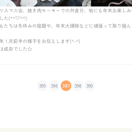
リスマス会、焼き肉モーモーでの外食日、他にも年末お楽しみ
(*^▽^*)
もたちは冬休みの宿題や、年末大掃除などに頑張って取り組ん
１月前半の様子をお伝えします(^-^)
は成田でした☆
395
396
397
398
399