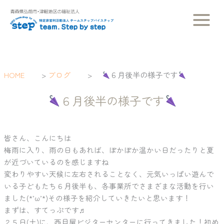
内
容
を
ス
キ
ッ
HOME
>
ブログ
>
６月後半の様子です
プ
６月後半の様子です
皆さん、こんにちは
梅雨に入り、雨の日もあれば、ぽかぽか温かい日だったりと夏
が近づいているのを感じますね
変わりやすい天候に左右されることなく、元気いっぱい遊んで
いる子どもたち６月後半も、各事業所でさまざまな活動を行い
ました(*’ω’*)その様子を紹介していきたいと思います！
まずは、すてっぷです♬
２５日(土)に、西目屋ビジターセンターに行ってきました！初め