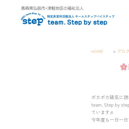
内
容
を
ス
キ
ッ
プ
>
HOME
ブロ
ポカポカ陽気に誘
team. Ste
ています♬
今年度も一日一日