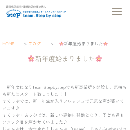
内
容
を
ス
キ
ッ
HOME
>
ブログ
>
新年度始まりました
プ
新年度始まりました
新年度になりteam.Stepbystepでも新事業所を開設し、気持ち
も新たにスタート致しました！！
すてっぷでは、新一年生が入りフレッシュで元気な声が響いて
います♪
すてっぷ・あっぷでは、新しい建物に移動となり、子ども達も
ワクワク目を輝かせていました♪
じゃんぷは、今年度からじゃんぷD(Dream)、じゃんぷW(Wish)の