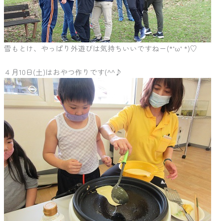
雪もとけ、やっぱり外遊びは気持ちいいですねー(*‘ω‘ *)♡
４月10日(土)はおやつ作りです(^^♪