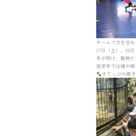
チームで力を合わ
27日（土）、2
冬が明け、動物た
低学年では猪や熊
すてっぷの様子