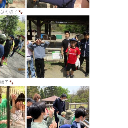
ぷの様子
様子