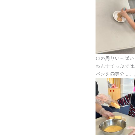
口の周りいっぱい
わんすてっぷでは
パンを四等分し、