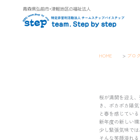
内
容
を
ス
キ
ッ
プ
>
HOME
ブロ
桜が満開を迎え、
き、ポカポカ陽気
と春を感じている
新年度の新しい環
少し緊張気味では
そんな笑顔溢れる