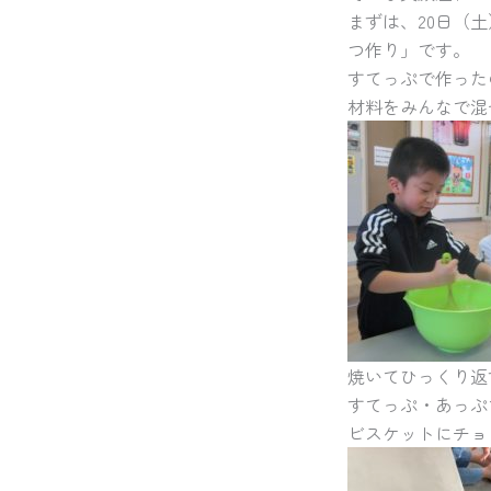
まずは、20日（
つ作り」です。
すてっぷで作った
材料をみんなで混
焼いてひっくり返
すてっぷ・あっぷ
ビスケットにチョ