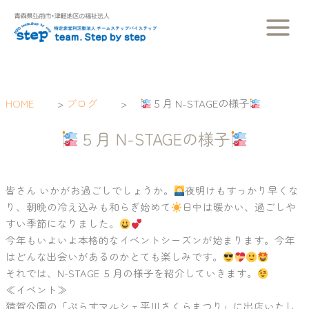
内
容
を
ス
キ
ッ
HOME
>
ブログ
>
５月 N-STAGEの様子
プ
５月 N-STAGEの様子
皆さん いかがお過ごしでしょうか。
夜明けもすっかり早くな
り、朝晩の冷え込みも和らぎ始めて
日中は暖かい、過ごしや
すい季節になりました。
今年もいよいよ本格的なイベントシーズンが始まります。今年
はどんな出会いがあるのかとても楽しみです。
それでは、N-STAGE ５月の様子を紹介していきます。
≪イベント≫
猿賀公園の「ぷらすマルシェ平川さくらまつり」に出店いたし