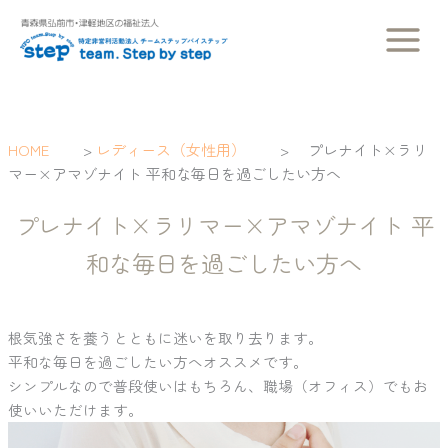
内
容
を
ス
キ
ッ
HOME
>
レディース（女性用）
>
プレナイト×ラリ
プ
マー×アマゾナイト 平和な毎日を過ごしたい方へ
プレナイト×ラリマー×アマゾナイト 平
和な毎日を過ごしたい方へ
根気強さを養うとともに迷いを取り去ります。
平和な毎日を過ごしたい方へオススメです。
シンプルなので普段使いはもちろん、職場（オフィス）でもお
使いいただけます。