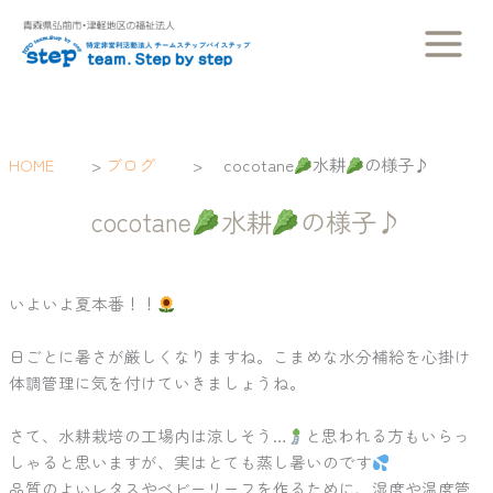
内
容
を
ス
キ
ッ
HOME
>
ブログ
>
cocotane
水耕
の様子♪
プ
cocotane
水耕
の様子♪
いよいよ夏本番！！
日ごとに暑さが厳しくなりますね。こまめな水分補給を心掛け
体調管理に気を付けていきましょうね。
さて、水耕栽培の工場内は涼しそう…
と思われる方もいらっ
しゃると思いますが、実はとても蒸し暑いのです
品質のよいレタスやベビーリーフを作るために、湿度や温度管