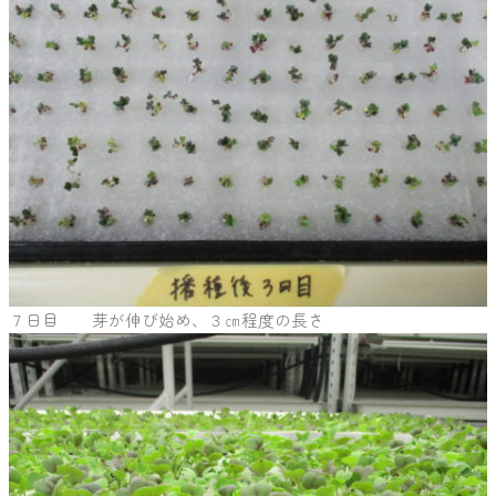
７日目 芽が伸び始め、３㎝程度の長さ