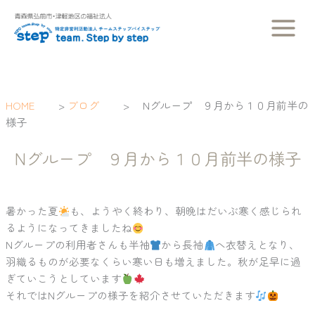
内
容
を
ス
キ
ッ
HOME
>
ブログ
>
Nグループ ９月から１０月前半の
プ
様子
Nグループ ９月から１０月前半の様子
暑かった夏
も、ようやく終わり、朝晩はだいぶ寒く感じられ
るようになってきましたね
Nグループの利用者さんも半袖
から長袖
へ衣替えとなり、
羽織るものが必要なくらい寒い日も増えました。秋が足早に過
ぎていこうとしています
それではNグループの様子を紹介させていただきます