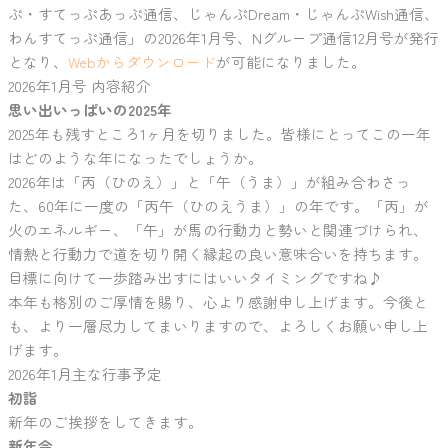
ぷ・すてっぷあっぷ通信、じゃんぷDream・じゃんぷWish通信、
わんすてっぷ通信」の2026年1月号、Nグループ通信12月号が発行
となり、
Webからダウンロード
が可能になりました。
2026年1月号 内容紹介
思い出いっぱいの2025年
2025年も残すところ1ヶ月を切りました。皆様にとってこの一年
はどのような年になったでしょうか。
2026年は「丙（ひのえ）」と「午（うま）」が組み合わさっ
た、60年に一度の「丙午（ひのえうま）」の年です。「丙」が
火のエネルギー、「午」が馬の行動力と勢いと関連づけられ、
情熱と行動力で道を切り開く縁起の良い意味合いを持ちます。
目標に向けて一歩踏み出すにはいいタイミングですね♪
本年も格別のご厚情を賜り、心より感謝申し上げます。今後と
も、より一層尽力してまいりますので、よろしくお願い申し上
げます。
2026年1月主な行事予定
初詣
新年のご挨拶をしてきます。
新年会