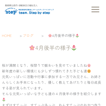
内
容
を
ス
キ
ッ
HOME
>
ブログ
>
4月後半の様子
プ
4月後半の様子
桜が満開となり、桜祭りで賑わいを見せていましたね
新年度の新しい環境にも少しずつ慣れてきた子ども達
元気いっぱいに活動や行事に参加する一方でお兄さん、お姉さ
んらしくお手本になったり、優しく教えてあげたりと毎日成長
する姿が見られています。
そんな元気いっぱいな子ども達の４月後半の様子を紹介します
まずはすてっぷ、すてっぷあっぷ、わんすてっぷのおやつ作り